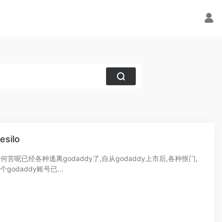
silo
反正何苦呢已经各种逃离godaddy了,自从godaddy上市后,各种抠门,
odaddy账号已...