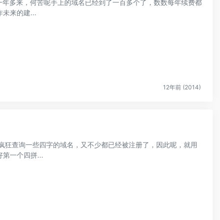
个了 这一年多来，何苦呢手上的域名已经到了一百多个了，数数每年续费都
来的建...
12年前 (2014)
，疯狂查询一些四字的域名，又不少都已经被注册了，因此呢，就用
一个四拼...