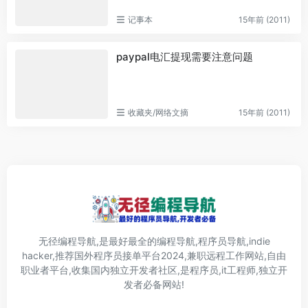
记事本
15年前 (2011)
paypal电汇提现需要注意问题
收藏夹/网络文摘
15年前 (2011)
无径编程导航,是最好最全的编程导航,程序员导航,indie
hacker,推荐国外程序员接单平台2024,兼职远程工作网站,自由
职业者平台,收集国内独立开发者社区,是程序员,it工程师,独立开
发者必备网站!