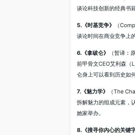
谈论科技创新的经典书
5.《时基竞争》
（Compe
谈论时间在商业竞争上的
6.《拿破仑》
（暂译：原
前甲骨文CEO艾利森（L
仑身上可以看到历史如
7.《魅力学》
（The Cha
拆解魅力的组成元素，认为
她家举办。
8.《搜寻你內心的关键