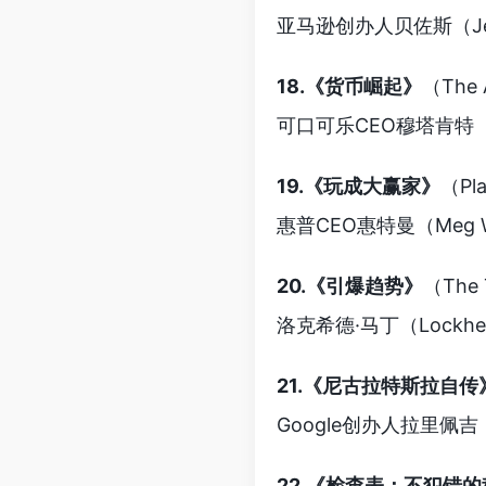
亚马逊创办人贝佐斯（Je
18.《货币崛起》
（The 
可口可乐CEO穆塔肯特（
19.《玩成大赢家》
（Pla
惠普CEO惠特曼（Me
20.《引爆趋势》
（The 
洛克希德·马丁（Lockhe
21.《尼古拉特斯拉自传
Google创办人拉里佩
22.《检查表：不犯错