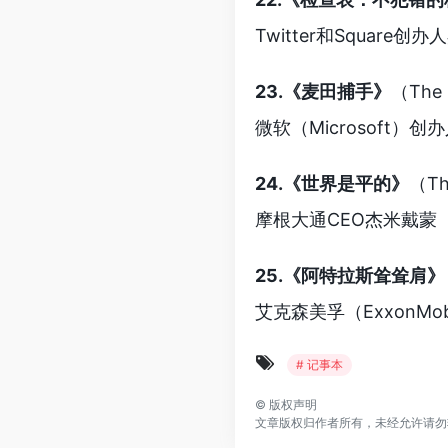
Twitter和Squar
23.《麦田捕手》
（The 
微软（Microsoft
24.《世界是平的》
（The
摩根大通CEO杰米戴蒙（
25.《阿特拉斯耸耸肩》
艾克森美孚（ExxonMo
# 记事本
©
版权声明
文章版权归作者所有，未经允许请勿